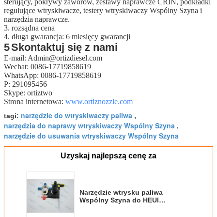
sterujący, pokrywy zaworów, zestawy naprawcze CRIN, podkładki
regulujące wtryskiwacze, testery wtryskiwaczy Wspólny Szyna i
narzędzia naprawcze.
3. rozsądna cena
4. długa gwarancja: 6 miesięcy gwarancji
5
Skontaktuj się z nami
E-mail: Admin@ortizdiesel.com
Wechat: 0086-17719858619
WhatsApp: 0086-17719858619
P: 291095456
Skype: ortiztwo
Strona internetowa:
www.ortiznozzle.com
narzędzie do wtryskiwaczy paliwa
tagi:
,
narzędzia do naprawy wtryskiwaczy Wspólny Szyna
,
narzędzie do usuwania wtryskiwaczy Wspólny Szyna
Uzyskaj najlepszą cenę za
Narzędzie wtrysku paliwa
Wspólny Szyna do HEUI
Sześciomiesięczna gwarancja 2
kg C7 C9