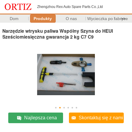
Zhengzhou Rex Auto Spare Parts Co.,Ltd
Dom
Produkty
O nas
Wycieczka po fabryce
>>
Narzędzie wtrysku paliwa Wspólny Szyna do HEUI
Sześciomiesięczna gwarancja 2 kg C7 C9
Najlepsza cena
Skontaktuj się z nami