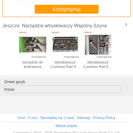
Kontyntynuj
Narzędzia wtryskiwaczy Wspólny Szyna
Jeszcze
omagnes
Stalowe
Narzędzia do
Narzędzia do
Maszyn
ięty
narzędzie do
wtryskiwaczy
wtryskiwaczy
obróbki
kiwacz
testowania
Common Rail HPI
Common Rail EUI
szlifując
n Rail
wtryskiwaczy
Zestaw do
10R0781
GM1
0445120
Diesla 3 kg Tester
testowania
Narzędzia do
dysz wtryskiwaczy
wtryskiwaczy
testowania
Zmień język
paliwa Diesel
wtryskiwaczy 177-
4754
Polish
Dom
|
O nas
|
Skontaktuj się z nami
|
Sitemap
|
Privacy Policy
Widok pulpitu