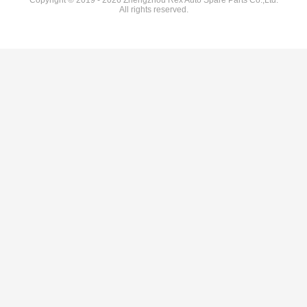
Copyright © 2019 - 2026 Zhengzhou Rex Auto Spare Parts Co.,Ltd.
All rights reserved.