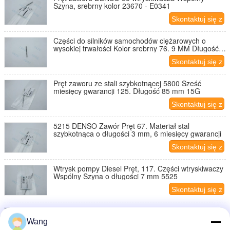
Szyna, srebrny kolor 23670 - E0341
Skontaktuj się z
nami
Części do silników samochodów ciężarowych o
wysokiej trwałości Kolor srebrny 76. 9 MM Długość
5941
Skontaktuj się z
nami
Pręt zaworu ze stali szybkotnącej 5800 Sześć
miesięcy gwarancji 125. Długość 85 mm 15G
Skontaktuj się z
nami
5215 DENSO Zawór Pręt 67. Materiał stal
szybkotnąca o długości 3 mm, 6 miesięcy gwarancji
Skontaktuj się z
nami
Wtrysk pompy Diesel Pręt, 117. Części wtryskiwaczy
Wspólny Szyna o długości 7 mm 5525
Skontaktuj się z
nami
5230 Pręt zaworu wtryskiwacza oleju napędowego
Stal szybkotnąca Materiał 15G Masa netto
Wang