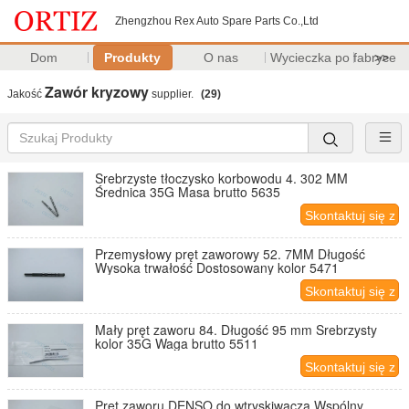
Zhengzhou Rex Auto Spare Parts Co.,Ltd
Dom
Produkty
O nas
Wycieczka po fabryce
>>
Zawór kryzowy
Jakość
supplier.
(29)
Srebrzyste tłoczysko korbowodu 4. 302 MM
Średnica 35G Masa brutto 5635
Skontaktuj się z
nami
Przemysłowy pręt zaworowy 52. 7MM Długość
Wysoka trwałość Dostosowany kolor 5471
Skontaktuj się z
nami
Mały pręt zaworu 84. Długość 95 mm Srebrzysty
kolor 35G Waga brutto 5511
Skontaktuj się z
nami
Pręt zaworu DENSO do wtryskiwacza Wspólny