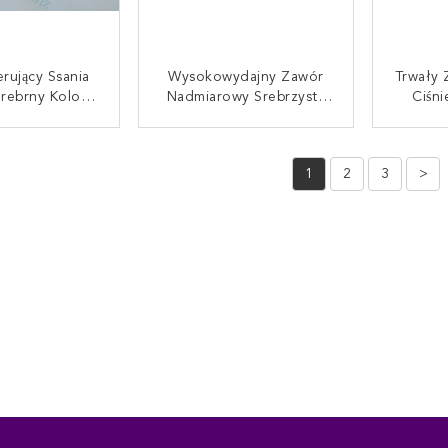
rujący Ssania
Wysokowydajny Zawór
Trwały 
rebrny Kolor
Nadmiarowy Srebrzysty
Ciśni
trzymałość 8 -
Kolor Mini Rozmiar 8 -
Kolor 
5455 - 1
97318691 - 0
F
UJ SIĘ TERAZ
SKONTAKTUJ SIĘ TERAZ
SKONT
1
2
3
>