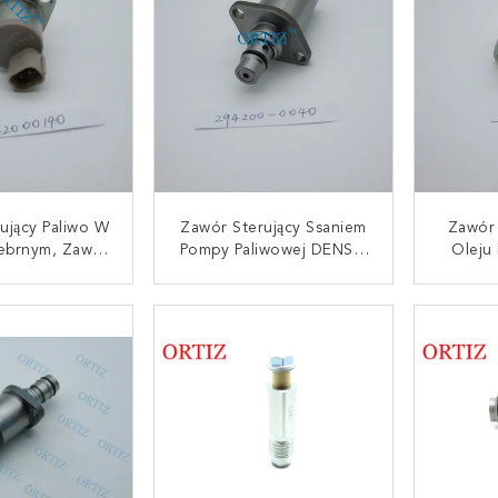
ujący Paliwo W
Zawór Sterujący Ssaniem
Zawór 
rebrnym, Zawór
Pompy Paliwowej DENSO
Oleju
y Ssaniem SCV
Mini Rozmiar Certyfikat
Wysok
00 - 0190
ISO 04226 - 0L010
Stal / 
UJ SIĘ TERAZ
SKONTAKTUJ SIĘ TERAZ
SKONT
29