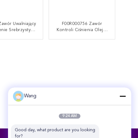
Zawór Uwalniający
F00R000756 Zawór
enie Srebrzysty
Kontroli Ciśnienia Oleju,
Dla Cummins Ford
Zawór Bezpieczeństwa O
00R000775
Wysokiej Dokładności
AKTUJ SIĘ TERAZ
SKONTAKTUJ SIĘ TERAZ
Wang
9:24 AM
Good day, what product are you looking 
for?