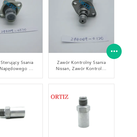
Sterujący Ssania
Zawór Kontrolny Ssania
 Napędowego O
Nissan, Zawór Kontrolny
iej Dokładności
Ssania Pompy Paliwa
Tworzywo Sztuczne
294009 - 0120
AKTUJ SIĘ TERAZ
SKONTAKTUJ SIĘ TERAZ
4009 - 0370