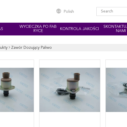
Polish
WYCIECZKA PO FAB
SKONTAKTUJ
AS
KONTROLA JAKOŚCI
RYCE
NAMI
ukty
Zawór Dozujący Paliwo