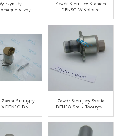
Wytrzymały
Zawór Sterujący Ssaniem
tromagnetyczny
DENSO W Kolorze
r Sterujący W
Srebrnym 8 - 98145455 -
e Srebrnym 250G
1 250G
AKTUJ SIĘ TERAZ
SKONTAKTUJ SIĘ TERAZ
 - 98145455 - 0
 Zawór Sterujący
Zawór Sterujący Ssania
nia DENSO Do
DENSO Stal / Tworzywo
amochodów
Sztuczne 3 Miesiące
arowych Wysoka
Gwarancji 294200 - 0300
AKTUJ SIĘ TERAZ
SKONTAKTUJ SIĘ TERAZ
małość 294200 -
0650