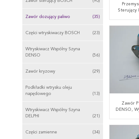
Zawór sterujący BOSCH
(90)
Przemy
Sterujący
Masa B
Zawór dozujący paliwo
(35)
Miesiąc
SKONTAKT
294
Części wtryskiwaczy BOSCH
(23)
Wtryskiwacz Wspólny Szyna
DENSO
(56)
Zawór kryzowy
(29)
Podkładki wtrysku oleju
napędowego
(13)
Zawór P
DENSO, Wy
Wtryskiwacz Wspólny Szyna
294200 
DELPHI
(21)
Sterując
SKONTAKT
P
Części zamienne
(34)