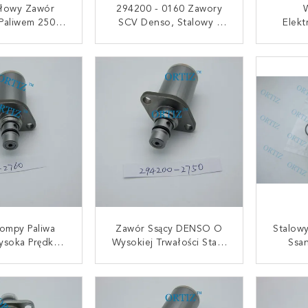
słowy Zawór
294200 - 0160 Zawory
 Paliwem 250G
SCV Denso, Stalowy /
Elek
rutto Trzy
Plastikowy Zawór
Zawó
e Gwarancji
Sterujący Ssaniem Nissan
Kolorz
UJ SIĘ TERAZ
SKONTAKTUJ SIĘ TERAZ
SKONT
2000360
Navara
Masa 8
ompy Paliwa
Zawór Ssący DENSO O
Stalowy
soka Prędkość
Wysokiej Trwałości Stal /
Ssa
- 2760 Zawór
Tworzywo Sztuczne
S
y Zasysaniem
2942002750
Cięż
UJ SIĘ TERAZ
SKONTAKTUJ SIĘ TERAZ
SKONT
aliwa
Wytrzy