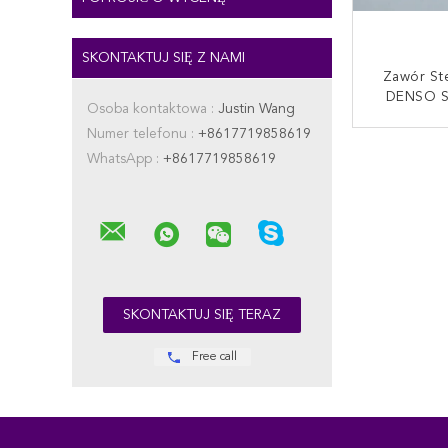
SKONTAKTUJ SIĘ Z NAMI
Zawór Ste
DENSO S
Osoba kontaktowa :
Justin Wang
Wysoka Wy
Numer telefonu :
+8617719858619
9814
SKONTAKT
WhatsApp :
+8617719858619
Free call