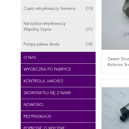
Części wtryskiwaczy Siemens
(13)
Narzędzia wtryskiwaczy
Wspólny Szyna
(21)
Pompa paliwa diesla
(18)
O NAS
Zawór Doz
Kolorze S
WYCIECZKA PO FABRYCE
Sterując
2942
SKONTAKT
KONTROLA JAKOŚCI
SKONTAKTUJ SIĘ Z NAMI
NOWOŚCI
PRZYPADKACH
POPROSIĆ O WYCENĘ