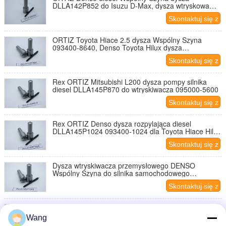
DLLA142P852 do Isuzu D-Max, dysza wtryskowa
Komatsu FC450-7 DLLA 142 P 852
Skontaktuj się z
nami
ORTIZ Toyota Hiace 2.5 dysza Wspólny Szyna
093400-8640, Denso Toyota Hilux dysza
wtryskiwacza palnika olejowego DLLA145P864
Skontaktuj się z
nami
Rex ORTIZ Mitsubishi L200 dysza pompy silnika
diesel DLLA145P870 do wtryskiwacza 095000-5600
Skontaktuj się z
nami
Rex ORTIZ Denso dysza rozpylająca diesel
DLLA145P1024 093400-1024 dla Toyota Hiace Hilux
2.5 2KD-FTV
Skontaktuj się z
nami
Dysza wtryskiwacza przemysłowego DENSO
Wspólny Szyna do silnika samochodowego
DLLA145P1049 40G
Skontaktuj się z
nami
Rex ORTIZ Dysza Wspólny Szyna DLLA147P788 do
wtryskiwacza Toyota HILUX, Dyna 23670-30030
Wang