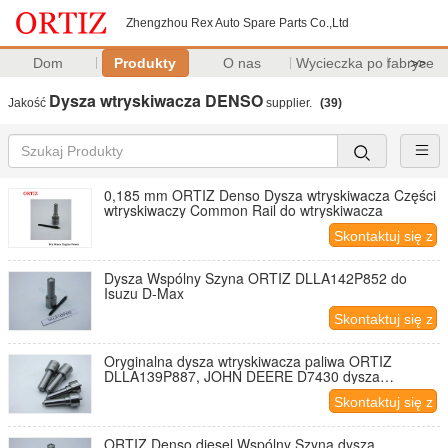
Zhengzhou Rex Auto Spare Parts Co.,Ltd
Dom
Produkty
O nas
Wycieczka po fabryce
>>
Dysza wtryskiwacza DENSO
Jakość
supplier.
(39)
0,185 mm ORTIZ Denso Dysza wtryskiwacza Części
wtryskiwaczy Common Rail do wtryskiwacza
Skontaktuj się z
nami
Dysza Wspólny Szyna ORTIZ DLLA142P852 do
Isuzu D-Max
Skontaktuj się z
nami
Oryginalna dysza wtryskiwacza paliwa ORTIZ
DLLA139P887, JOHN DEERE D7430 dysza
wtryskowa diesel 0934008870
Skontaktuj się z
nami
ORTIZ Denso diesel Wspólny Szyna dysza