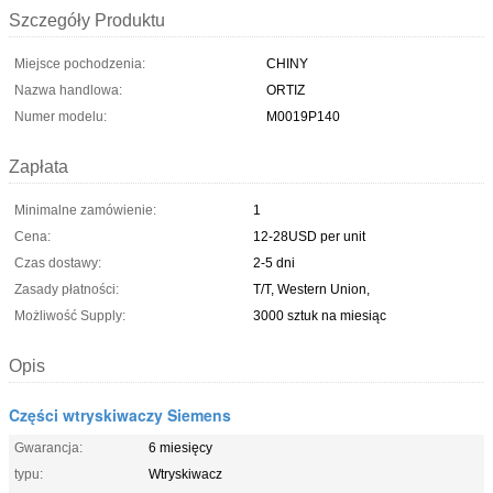
Szczegóły Produktu
Miejsce pochodzenia:
CHINY
Nazwa handlowa:
ORTIZ
Numer modelu:
M0019P140
Zapłata
Minimalne zamówienie:
1
Cena:
12-28USD per unit
Czas dostawy:
2-5 dni
Zasady płatności:
T/T, Western Union,
Możliwość Supply:
3000 sztuk na miesiąc
Opis
Części wtryskiwaczy Siemens
Gwarancja:
6 miesięcy
typu:
Wtryskiwacz