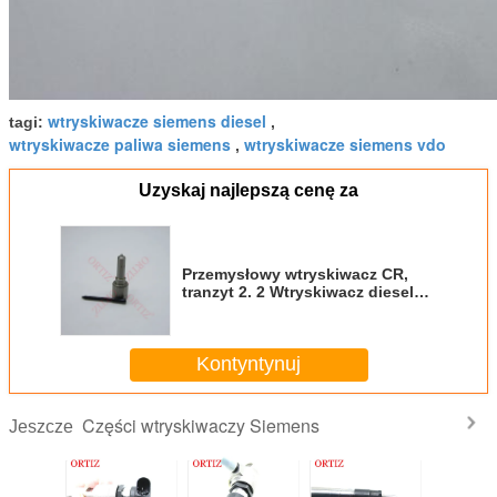
wtryskiwacze siemens diesel
tagi:
,
wtryskiwacze paliwa siemens
wtryskiwacze siemens vdo
,
Uzyskaj najlepszą cenę za
Przemysłowy wtryskiwacz CR,
tranzyt 2. 2 Wtryskiwacz diesel
TDCi BK2Q - 9K546 - AG
Kontyntynuj
Części wtryskiwaczy Siemens
Jeszcze