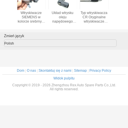
kiwacz
Wtryskiwacze
Układ wtrysku
Typ wtryskiwacza
JB3Q-9K
y Szyna
SIEMENS w
oleju
CR Oryginalne
Wtryski
Ranger
kolorze srebrnym
napędowego
wtryskiwacze
paliwa S
9490080
do modelu Land
Wtryskiwacze
SIEMENS
Wtrysk
siące
Rover Defender
SIEMENS
A2C59515264
piezoelek
ancji
A2C53421318
Oryginalny typ
Pakiet VDO
GK2Q-9K
Zmień język
A2C59513484
Polish
Dom
|
O nas
|
Skontaktuj się z nami
|
Sitemap
|
Privacy Policy
Widok pulpitu
Copyright © 2019 - 2026 Zhengzhou Rex Auto Spare Parts Co.,Ltd.
All rights reserved.