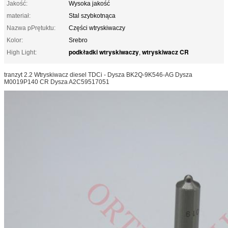
Jakość:
Wysoka jakość
materiał:
Stal szybkotnąca
Nazwa pPrętuktu:
Części wtryskiwaczy
Kolor:
Srebro
podkładki wtryskiwaczy
wtryskiwacz CR
High Light:
,
tranzyt 2.2 Wtryskiwacz diesel TDCi - Dysza BK2Q-9K546-AG Dysza
M0019P140 CR Dysza A2C59517051