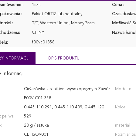
zamówienie :
1szt.
Cena :
pakowania :
Pakiet ORTIZ lub neutralny
Czas dostaw
ności :
T/T, Western Union, MoneyGram
Możliwość Su
CHINY
chodzenia:
Nazwa hand
f00vc01358
elu:
Y INFORMACJI
OPIS PRODUKTU
 Informacji
Ciężarówka z silnikiem wysokoprężnym Zawór
Modelu:
F00V C01 358
0 445 110 291, 0 445 110 409, 0 445 120
Kolor:
 paliwa:
529
:
20 g / sztuka
materiał:
CE, ISO9001
Rozmiar pu