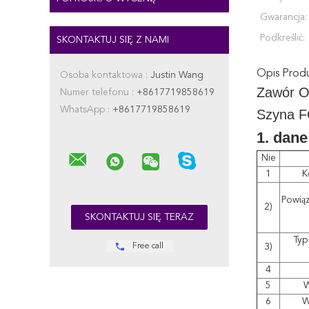
Gwarancja:
Podkreślić:
SKONTAKTUJ SIĘ Z NAMI
Opis Prod
Osoba kontaktowa :
Justin Wang
Zawór O
Numer telefonu :
+8617719858619
WhatsApp :
+8617719858619
Szyna 
1. dane
Nie
1
K
Powią
2)
Typ
Free call
3)
4
5
W
6
W