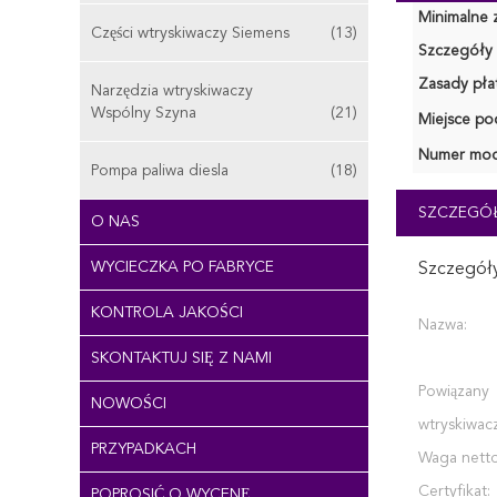
Minimalne 
Części wtryskiwaczy Siemens
(13)
Szczegóły 
Zasady płat
Narzędzia wtryskiwaczy
Wspólny Szyna
(21)
Miejsce po
Numer mod
Pompa paliwa diesla
(18)
SZCZEGÓŁ
O NAS
WYCIECZKA PO FABRYCE
Szczegóły
KONTROLA JAKOŚCI
Nazwa:
SKONTAKTUJ SIĘ Z NAMI
Powiązany
NOWOŚCI
wtryskiwacz
PRZYPADKACH
Waga netto
Certyfikat:
POPROSIĆ O WYCENĘ