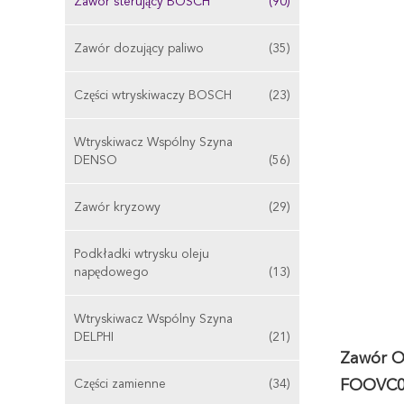
Zawór sterujący BOSCH
(90)
Zawór dozujący paliwo
(35)
Części wtryskiwaczy BOSCH
(23)
Wtryskiwacz Wspólny Szyna
DENSO
(56)
Zawór kryzowy
(29)
Podkładki wtrysku oleju
napędowego
(13)
Wtryskiwacz Wspólny Szyna
DELPHI
(21)
Zawór O
Części zamienne
(34)
FOOVC0