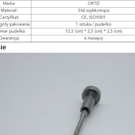
Marka:
ORTIZ
Materiał:
Stal szybkotnąca
Certyfikat:
CE, ISO9001
góły pakowania:
1 sztuka / pudełko
miar pudełka:
12,5 (cm) * 2,5 (cm) * 2,5 (cm)
Gwarancja:
6 miesięcy
cie