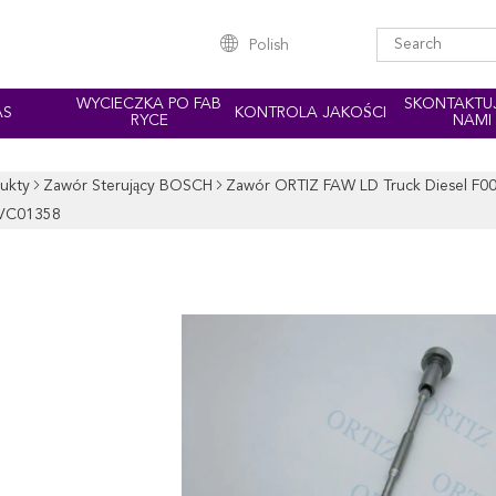
Polish
WYCIECZKA PO FAB
SKONTAKTUJ
AS
KONTROLA JAKOŚCI
RYCE
NAMI
ukty
Zawór Sterujący BOSCH
Zawór ORTIZ FAW LD Truck Diesel F0
VC01358