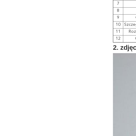
7
8
9
10
Szcze
11
Roz
12
2. zdję