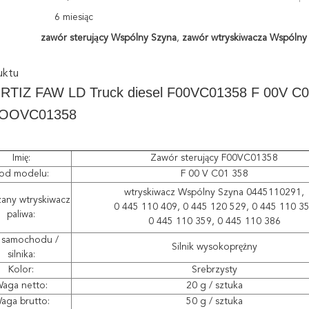
6 miesiąc
zawór sterujący Wspólny Szyna
,
zawór wtryskiwacza Wspólny
uktu
RTIZ FAW LD Truck diesel F00VC01358 F 00V C0
FOOVC01358
Imię:
Zawór sterujący F00VC01358
od modelu:
F 00 V C01 358
wtryskiwacz Wspólny Szyna 0445110291,
zany wtryskiwacz
0 445 110 409, 0 445 120 529, 0 445 110 3
paliwa:
0 445 110 359, 0 445 110 386
 samochodu /
Silnik wysokoprężny
silnika:
Kolor:
Srebrzysty
aga netto:
20 g / sztuka
aga brutto:
50 g / sztuka