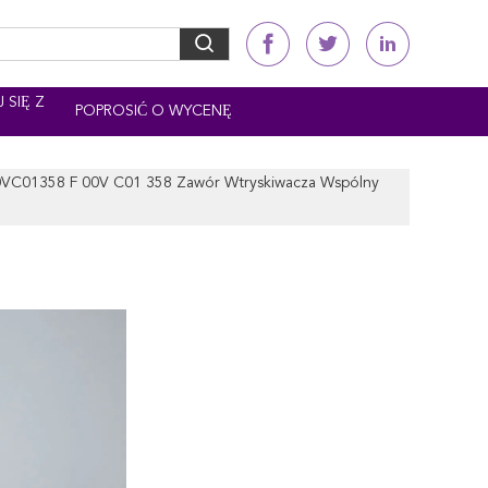
 SIĘ Z
POPROSIĆ O WYCENĘ
0VC01358 F 00V C01 358 Zawór Wtryskiwacza Wspólny