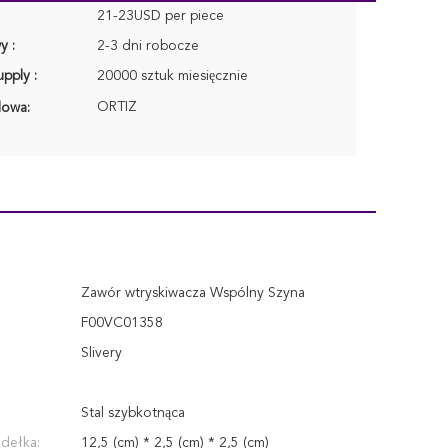
21-23USD per piece
y :
2-3 dni robocze
pply :
20000 sztuk miesięcznie
ORTIZ
lowa:
Zawór wtryskiwacza Wspólny Szyna
F00VC01358
Slivery
Stal szybkotnąca
dełka:
12,5 (cm) * 2,5 (cm) * 2,5 (cm)