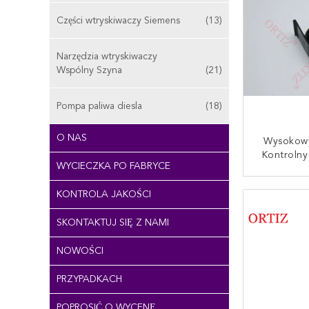
Części wtryskiwaczy Siemens
(13)
Narzędzia wtryskiwaczy
Wspólny Szyna
(21)
Pompa paliwa diesla
(18)
O NAS
Wysokowy
Kontrolny
WYCIECZKA PO FABRYCE
DELPHI Ma
930
SKONTAKT
KONTROLA JAKOŚCI
SKONTAKTUJ SIĘ Z NAMI
NOWOŚCI
PRZYPADKACH
POPROSIĆ O WYCENĘ