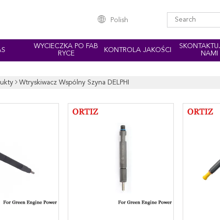
Polish
WYCIECZKA PO FAB
SKONTAKTUJ
AS
KONTROLA JAKOŚCI
RYCE
NAMI
ukty
Wtryskiwacz Wspólny Szyna DELPHI