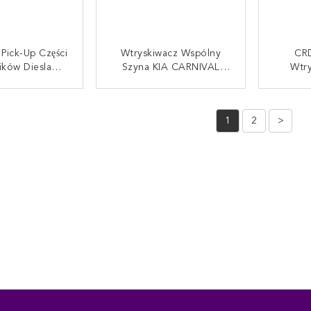
Wtryskiwacz Wspólny
CRD
ików Diesla
Szyna KIA CARNIVAL
Wtry
D Dla 33801 -
DELPHI Łatwa Instalacja
Na
X900
280G EJBR03701D
HYUNDA
UJ SIĘ TERAZ
SKONTAKTUJ SIĘ TERAZ
SKONT
2.
1
2
>