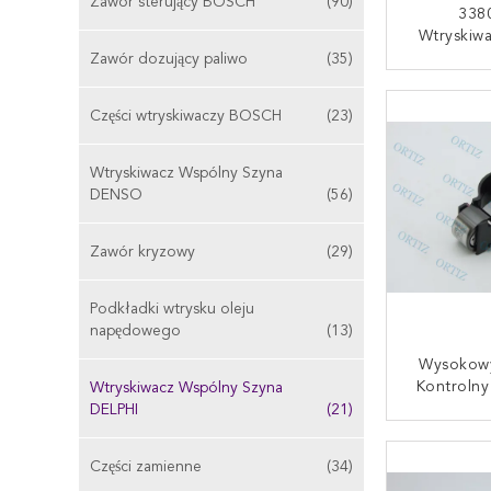
Zawór sterujący BOSCH
(90)
338
Wtryskiw
Rail De
Zawór dozujący paliwo
(35)
28229873
SKONTAKT
H1 Port
Części wtryskiwaczy BOSCH
(23)
Wtryskiwacz Wspólny Szyna
DENSO
(56)
Zawór kryzowy
(29)
Podkładki wtrysku oleju
napędowego
(13)
Wysokowy
Kontrolny
Wtryskiwacz Wspólny Szyna
DELPHI 
DELPHI
(21)
Materi
SKONTAKT
Części zamienne
(34)