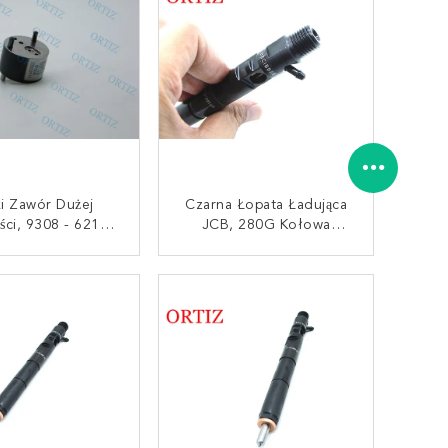
i Zawór Dużej
Czarna Łopata Ładująca
ści, 9308 - 621C
JCB, 280G Kołowa
ontroli Ciśnienia
Ładowarka EJBR05001D
pólny Szyna
AKTUJ SIĘ TERAZ
SKONTAKTUJ SIĘ TERAZ