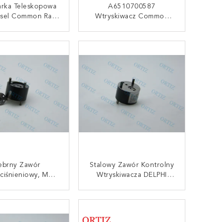
rka Teleskopowa
A6510700587
esel Common Rail
Wtryskiwacz Common
kiwacz 28317158
Rail Delphi R00002D
32006881
Wtryskiwacz Delphi
AKTUJ SIĘ TERAZ
SKONTAKTUJ SIĘ TERAZ
Diesel 28342997
ebrny Zawór
Stalowy Zawór Kontrolny
iśnieniowy, Mały
Wtryskiwacza DELPHI
kiwacz Wspólny
High Speed ​​9308 - 618B
a 9308 - 618C
AKTUJ SIĘ TERAZ
SKONTAKTUJ SIĘ TERAZ