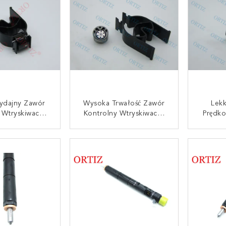
dajny Zawór
Wysoka Trwałość Zawór
Lekk
 Wtryskiwacza
Kontrolny Wtryskiwacza
Prędko
sa Brutto 20G
DELPHI Materiał Stalowy
Zawór K
8 - 625C
9308 - 625C
Ws
UJ SIĘ TERAZ
SKONTAKTUJ SIĘ TERAZ
SKONT