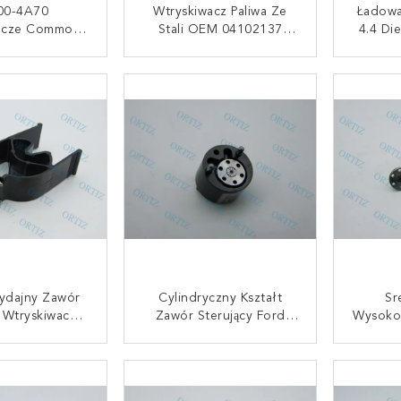
00-4A70
Wtryskiwacz Paliwa Ze
Ładowa
acze Common
Stali OEM 04102137
4.4 Di
lphi Paliwo
04287822 Pakiet
Wtrys
 Dla Hyundai
Neutralny
UJ SIĘ TERAZ
SKONTAKTUJ SIĘ TERAZ
SKONT
er Kia Bongo
dajny Zawór
Cylindryczny Kształt
Sr
 Wtryskiwacza
Zawór Sterujący Ford
Wysokoc
9308 - 622B
10G Masa Netto Wysoka
Wtrys
ał Stalowy
Wytrzymałość 9308 -
Szyn
UJ SIĘ TERAZ
SKONTAKTUJ SIĘ TERAZ
SKONT
622A