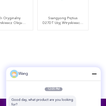
i Oryginalny
Ssangyong Prętius
skiwacz Oleju
D27DT Użyj Wtryskiwacza
pędowego Do
Wspólny Szyna DELPHI
I Terracan 4 * 4
EJBR04701Z 280G
AKTUJ SIĘ TERAZ
SKONTAKTUJ SIĘ TERAZ
 9L EJBR02801D
Wang
12:05 PM
Good day, what product are you looking 
for?