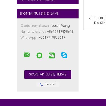
SKONTAKTUJ SIĘ Z NAMI
2) 9L CRDi Pick-Up Części
Do Siln
Osoba kontaktowa :
Justin Wang
EJBR03001
Numer telefonu :
+8617719858619
4
SKONTAKT
WhatsApp :
+8617719858619
Free call