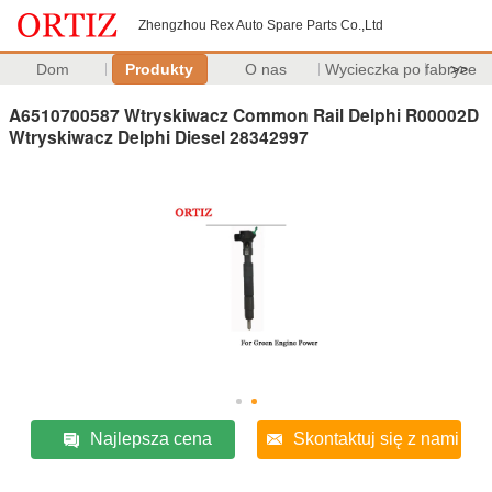
Zhengzhou Rex Auto Spare Parts Co.,Ltd
Dom
Produkty
O nas
Wycieczka po fabryce
>>
A6510700587 Wtryskiwacz Common Rail Delphi R00002D
Wtryskiwacz Delphi Diesel 28342997
Najlepsza cena
Skontaktuj się z nami