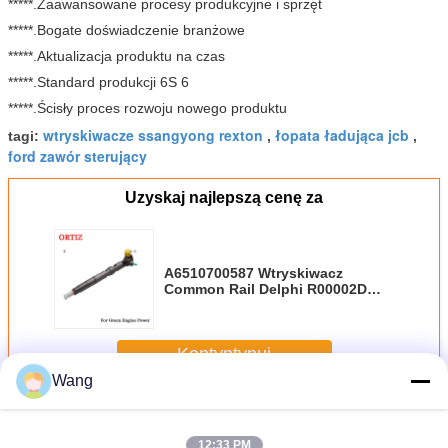
*****.Zaawansowane procesy produkcyjne i sprzęt
*****.Bogate doświadczenie branżowe
*****.Aktualizacja produktu na czas
*****.Standard produkcji 6S 6
*****.Ścisły proces rozwoju nowego produktu
wtryskiwacze ssangyong rexton
łopata ładująca jcb
tagi:
,
,
ford zawór sterujący
Uzyskaj najlepszą cenę za
A6510700587 Wtryskiwacz
Common Rail Delphi R00002D
Wtryskiwacz Delphi Diesel
28342997
Kontyntynuj
Wang
Wtryskiwacz Wspólny Szyna DELPHI
Jeszcze
12:33 PM