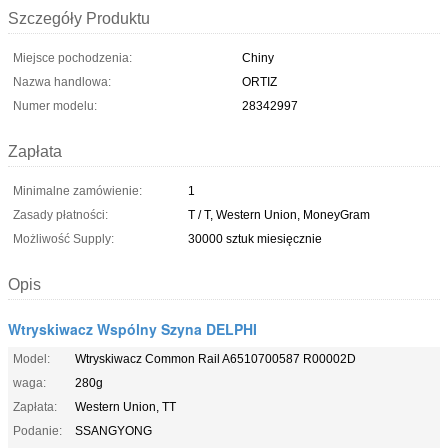
Szczegóły Produktu
Miejsce pochodzenia:
Chiny
Nazwa handlowa:
ORTIZ
Numer modelu:
28342997
Zapłata
Minimalne zamówienie:
1
Zasady płatności:
T / T, Western Union, MoneyGram
Możliwość Supply:
30000 sztuk miesięcznie
Opis
Wtryskiwacz Wspólny Szyna DELPHI
Model:
Wtryskiwacz Common Rail A6510700587 R00002D
waga:
280g
Zapłata:
Western Union, TT
Podanie:
SSANGYONG