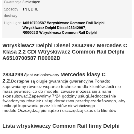
Gwarancja:
3 miesiące
Sposoby
TNT, DHL
dostawy:
A6510700587 Wtryskiwacz Common Rail Delphi
High Light:
,
Wtryskiwacz Delphi Diesel 28342997
,
R00002D Wtryskiwacz Common Rail Delphi
Wtryskiwacz Delphi Diesel 28342997 Mercedes C
Klasa 2.2 CDI Wtryskiwacz Common Rail Delphi
A6510700587 R00002D
28342997
Mercedes klasy C
jest wnioskowany
2.2
.Dostępne są długie gwarancje gwarancyjne.Ponadto
zapewniamy również wsparcie techniczne dla klientów.Jeśli nie
masz pewności co do modelu, zawsze możesz się z nami
skonsultować.Zapewnimy 7*24 godziny usługi.Jednocześnie
świadczymy również usługi doradztwa przedsprzedażowego, aby
uniknąć kupowania przez klientów niewłaściwego
modelu.Oszczędzaj pieniądze i oszczędzaj czas dla klientów
Lista wtryskiwaczy Common Rail firmy Delphi