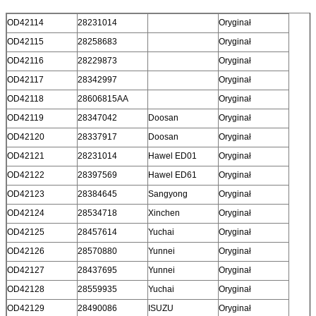
OD42114
28231014
Oryginał
OD42115
28258683
Oryginał
OD42116
28229873
Oryginał
OD42117
28342997
Oryginał
OD42118
28606815AA
Oryginał
OD42119
28347042
Doosan
Oryginał
OD42120
28337917
Doosan
Oryginał
OD42121
28231014
Hawel ED01
Oryginał
OD42122
28397569
Hawel ED61
Oryginał
OD42123
28384645
Sangyong
Oryginał
OD42124
28534718
Xinchen
Oryginał
OD42125
28457614
Yuchai
Oryginał
OD42126
28570880
Yunnei
Oryginał
OD42127
28437695
Yunnei
Oryginał
OD42128
28559935
Yuchai
Oryginał
OD42129
28490086
ISUZU
Oryginał