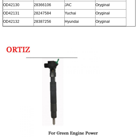
OD42130
28366106
JAC
Oryginał
OD42131
28247584
Yuchai
Oryginał
OD42132
28387256
Hyundai
Oryginał